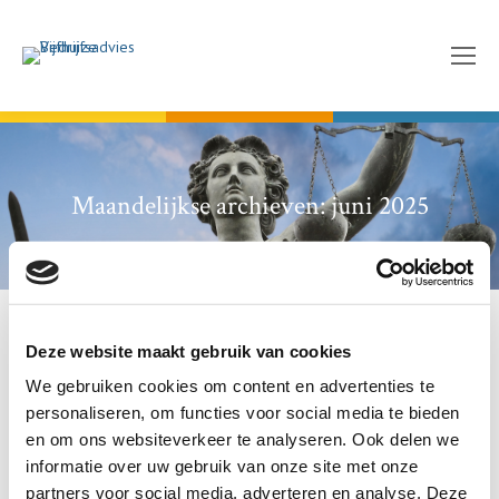
Maandelijkse archieven:
juni 2025
Deze website maakt gebruik van cookies
WIA, IVA en WGA uitkering bij langdurige werkeloosheid
We gebruiken cookies om content en advertenties te
Uncategorized
Door
Philip Vijfhuize
17 juni 2025
personaliseren, om functies voor social media te bieden
Een reactie achterlaten
en om ons websiteverkeer te analyseren. Ook delen we
WIA-uitkeringen: Wat zijn de verschillen tussen WGA en
informatie over uw gebruik van onze site met onze
IVA? De Wet werk en inkomen naar arbeidsvermogen (WIA)
partners voor social media, adverteren en analyse. Deze