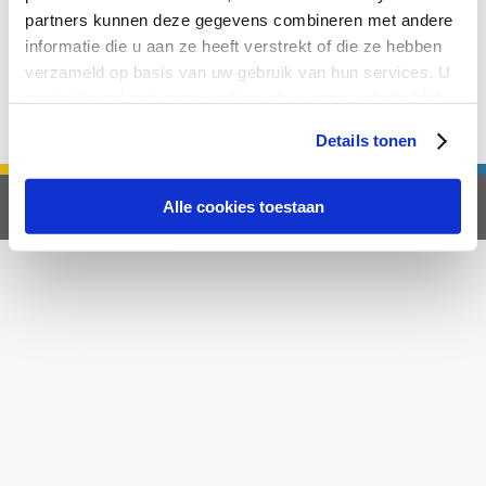
biedt financiële ondersteuning aan mensen die na twee
partners kunnen deze gegevens combineren met andere
jaar ziekte nog steeds niet volledig kunnen werken. Binnen
informatie die u aan ze heeft verstrekt of die ze hebben
deze wet bestaan twee uitkeringen: de Werkhervatting
Gedeeltelijk Arbeidsgeschikten (WGA) en de
verzameld op basis van uw gebruik van hun services. U
Inkomensvoorziening Volledig Arbeidsongeschikten (IVA).
gaat akkoord met onze cookies als u onze website blijft
Het is belangrijk om het…
gebruiken.
Details tonen
© 2026 Vijfhuize Sales & Business Support B.V.
Alle cookies toestaan