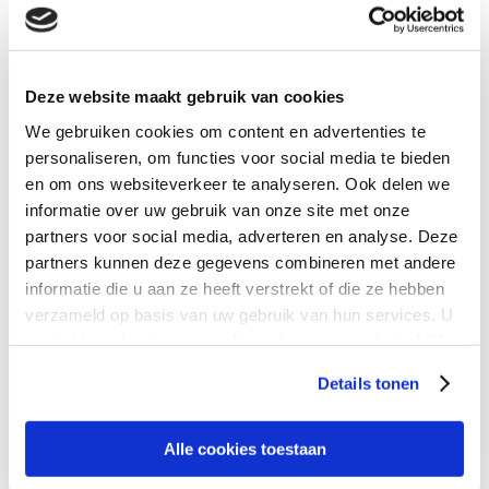
dossier dan onmiddellijk moeten sluiten. Wel zullen wij nog steeds
die persoonsgegevens dienen te bewaren die nodig zijn om aan
onze wettelijke verplichtingen te voldoen, evenals ten behoeve
van onze beroepsaansprakelijkheidsverzekering.
Deze website maakt gebruik van cookies
Facturering
We gebruiken cookies om content en advertenties te
personaliseren, om functies voor social media te bieden
De betalingsgegevens die u heeft verstrekt, gebruiken wij om
en om ons websiteverkeer te analyseren. Ook delen we
werkzaamheden te factureren.
Deze verwerking is noodzakelijk om de overeenkomst die u met
informatie over uw gebruik van onze site met onze
ons sluit uit te voeren.
partners voor social media, adverteren en analyse. Deze
partners kunnen deze gegevens combineren met andere
Contact
informatie die u aan ze heeft verstrekt of die ze hebben
De contactgegevens die u aan ons verstrekt gebruiken wij om
verzameld op basis van uw gebruik van hun services. U
contact met u op te nemen indien nodig, bijvoorbeeld om een
gaat akkoord met onze cookies als u onze website blijft
vraag te beantwoorden. Wij verwerken deze persoonsgegevens
gebruiken.
omdat dit noodzakelijk is voor de behartiging van ons
Details tonen
gerechtvaardigd belang, namelijk het belang van het kunnen
uitoefenen van onze werkzaamheden en het verkrijgen van nieuwe
opdrachten.
Alle cookies toestaan
Analyse websitebezoekers