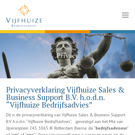
Privacy
Privacyverklaring Vijfhuize Sales &
Business Support B.V. h.o.d.n.
“Vijfhuize Bedrijfsadvies”
Dit is de privacyverklaring van Vijfhuize Sales & Business Support
B.V. h.o.d.n. “Vijfhuize Bedrijfsadvies”, gevestigd aan het Mia van
IJperenplein 245, 3065 JK Rotterdam (hierna: de “
bedrijfsadviseur
”
of “
wij
” of “
ons
”). Deze privacyverklaring is van toepassing op de