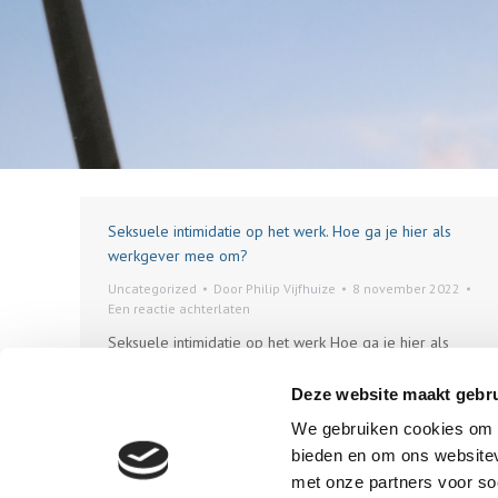
Seksuele intimidatie op het werk. Hoe ga je hier als
werkgever mee om?
Uncategorized
Door
Philip Vijfhuize
8 november 2022
Een reactie achterlaten
Seksuele intimidatie op het werk Hoe ga je hier als
werkgever mee om? Seksuele intimidatie op het werk
komt in alle sectoren voor. Als werkgever wil je
Deze website maakt gebru
natuurlijk dat je werknemers in een veilige omgeving
We gebruiken cookies om c
hun werk kunnen doen. Maar ook op grond van de
bieden en om ons websitev
Arbo-wet zijn werkgevers verantwoordelijk voor een
met onze partners voor so
veilige werkomgeving en…