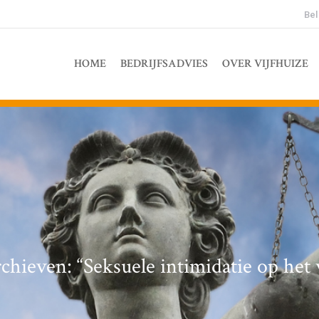
Bel
HOME
BEDRIJFSADVIES
OVER VIJFHUIZE
rchieven:
“Seksuele intimidatie op het