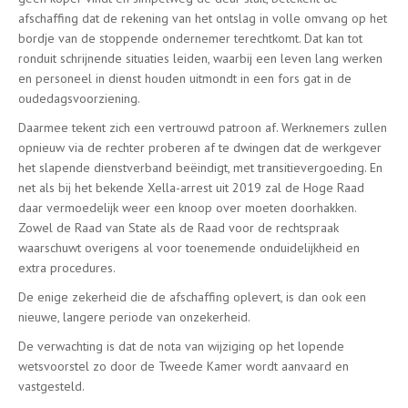
afschaffing dat de rekening van het ontslag in volle omvang op het
bordje van de stoppende ondernemer terechtkomt. Dat kan tot
ronduit schrijnende situaties leiden, waarbij een leven lang werken
en personeel in dienst houden uitmondt in een fors gat in de
oudedagsvoorziening.
Daarmee tekent zich een vertrouwd patroon af. Werknemers zullen
opnieuw via de rechter proberen af te dwingen dat de werkgever
het slapende dienstverband beëindigt, met transitievergoeding. En
net als bij het bekende Xella-arrest uit 2019 zal de Hoge Raad
daar vermoedelijk weer een knoop over moeten doorhakken.
Zowel de Raad van State als de Raad voor de rechtspraak
waarschuwt overigens al voor toenemende onduidelijkheid en
extra procedures.
De enige zekerheid die de afschaffing oplevert, is dan ook een
nieuwe, langere periode van onzekerheid.
De verwachting is dat de nota van wijziging op het lopende
wetsvoorstel zo door de Tweede Kamer wordt aanvaard en
vastgesteld.