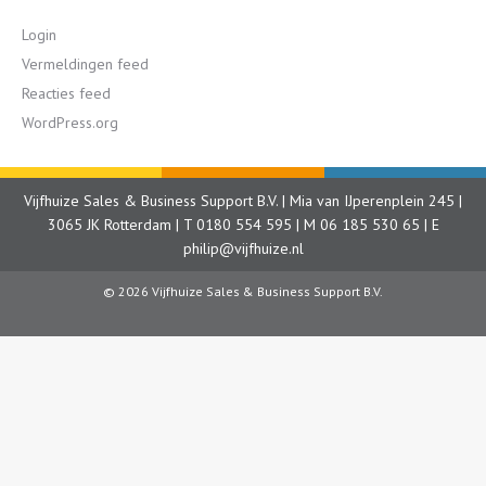
Login
Vermeldingen feed
Reacties feed
WordPress.org
Vijfhuize Sales & Business Support B.V. | Mia van IJperenplein 245 |
3065 JK Rotterdam | T
0180 554 595
| M
06 185 530 65
| E
philip@vijfhuize.nl
© 2026 Vijfhuize Sales & Business Support B.V.