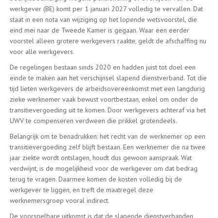
werkgever (BE) komt per 1 januari 2027 volledig te vervallen. Dat
staat in een nota van wijziging op het lopende wetsvoorstel, die
eind mei naar de Tweede Kamer is gegaan. Waar een eerder
voorstel alleen grotere werkgevers raakte, geldt de afschaffing nu
voor alle werkgevers.
De regelingen bestaan sinds 2020 en hadden juist tot doel een
einde te maken aan het verschijnsel slapend dienstverband. Tot die
tijd lieten werkgevers de arbeidsovereenkomst met een langdurig
zieke werknemer vaak bewust voortbestaan, enkel om onder de
transitievergoeding uit te komen. Door werkgevers achteraf via het
UWV te compenseren verdween die prikkel grotendeels.
Belangrijk om te benadrukken: het recht van de werknemer op een
transitievergoeding zelf blijft bestaan. Een werknemer die na twee
jaar ziekte wordt ontslagen, houdt dus gewoon aanspraak. Wat
verdwijnt, is de mogelijkheid voor de werkgever om dat bedrag
terug te vragen. Daarmee komen de kosten volledig bij de
werkgever te liggen, en treft de maatregel deze
werknemersgroep vooral indirect.
De voorspelbare uitkomst is dat de slapende dienstverbanden