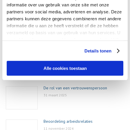
VORIGE
informatie over uw gebruik van onze site met onze
Vorige
WIA, IVA en WGA uitkering bij langdurige werkeloosheid
partners voor social media, adverteren en analyse. Deze
bericht:
partners kunnen deze gegevens combineren met andere
informatie die u aan ze heeft verstrekt of die ze hebben
verzameld op basis van uw gebruik van hun services. U
Related Posts
gaat akkoord met onze cookies als u onze website blijft
gebruiken.
Details tonen
WIA, IVA en WGA uitkering bij langdurige
werkeloosheid
Alle cookies toestaan
17 juni 2025
De rol van een vertrouwenspersoon
31 maart 2025
Beoordeling arbeidsrelaties
11 november 2024