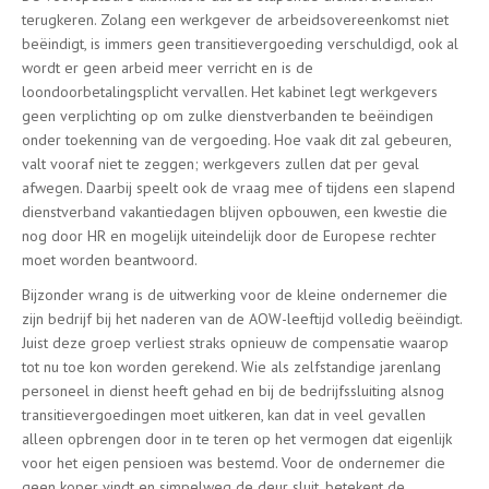
terugkeren. Zolang een werkgever de arbeidsovereenkomst niet
beëindigt, is immers geen transitievergoeding verschuldigd, ook al
wordt er geen arbeid meer verricht en is de
loondoorbetalingsplicht vervallen. Het kabinet legt werkgevers
geen verplichting op om zulke dienstverbanden te beëindigen
onder toekenning van de vergoeding. Hoe vaak dit zal gebeuren,
valt vooraf niet te zeggen; werkgevers zullen dat per geval
afwegen. Daarbij speelt ook de vraag mee of tijdens een slapend
dienstverband vakantiedagen blijven opbouwen, een kwestie die
nog door HR en mogelijk uiteindelijk door de Europese rechter
moet worden beantwoord.
Bijzonder wrang is de uitwerking voor de kleine ondernemer die
zijn bedrijf bij het naderen van de AOW-leeftijd volledig beëindigt.
Juist deze groep verliest straks opnieuw de compensatie waarop
tot nu toe kon worden gerekend. Wie als zelfstandige jarenlang
personeel in dienst heeft gehad en bij de bedrijfssluiting alsnog
transitievergoedingen moet uitkeren, kan dat in veel gevallen
alleen opbrengen door in te teren op het vermogen dat eigenlijk
voor het eigen pensioen was bestemd. Voor de ondernemer die
geen koper vindt en simpelweg de deur sluit, betekent de