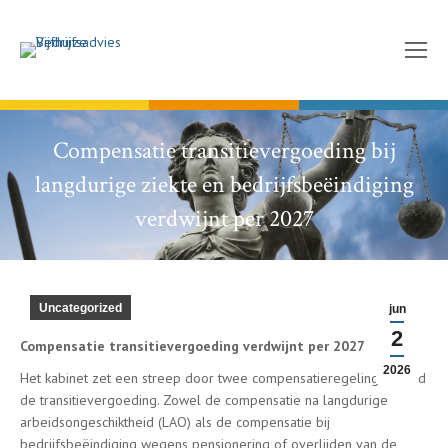
Compensatie transitievergoeding bij
langdurige ziekte en bedrijfsbeëindiging
verdwijnt per 2027
Uncategorized
jun
2
Compensatie transitievergoeding verdwijnt per 2027
2026
Het kabinet zet een streep door twee compensatieregelingen rond
de transitievergoeding. Zowel de compensatie na langdurige
arbeidsongeschiktheid (LAO) als de compensatie bij
bedrijfsbeëindiging wegens pensionering of overlijden van de