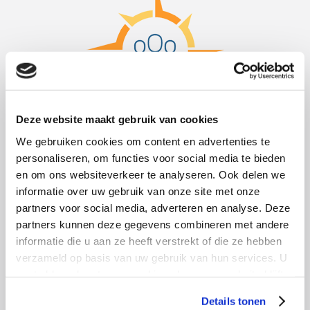
Deze website maakt gebruik van cookies
Personeel
We gebruiken cookies om content en advertenties te
personaliseren, om functies voor social media te bieden
Werving- en selectieprocedures, ondersteuning bij het voeren van
en om ons websiteverkeer te analyseren. Ook delen we
functioneringsgesprekken, correctie- en verbetertrajecten,
informatie over uw gebruik van onze site met onze
arbeidsmediation…
partners voor social media, adverteren en analyse. Deze
» Lees verder
partners kunnen deze gegevens combineren met andere
informatie die u aan ze heeft verstrekt of die ze hebben
verzameld op basis van uw gebruik van hun services. U
gaat akkoord met onze cookies als u onze website blijft
gebruiken.
Details tonen